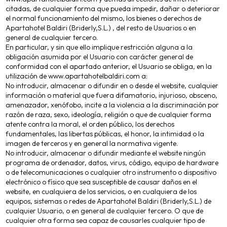
citadas, de cualquier forma que pueda impedir, dañar o deteriorar
el normal funcionamiento del mismo, los bienes o derechos de
Apartahotel Baldiri (Briderly,S.L.) , del resto de Usuarios o en
general de cualquier tercero.
En particular, y sin que ello implique restricción alguna a la
obligación asumida por el Usuario con carácter general de
conformidad con el apartado anterior, el Usuario se obliga, en la
utilización de www.apartahotelbaldiri.com a:
No introducir, almacenar o difundir en o desde el website, cualquier
información o material que fuera difamatorio, injurioso, obsceno,
amenazador, xenófobo, incite a la violencia a la discriminación por
razón de raza, sexo, ideología, religión o que de cualquier forma
atente contra la moral, el orden público, los derechos
fundamentales, las libertas públicas, el honor, la intimidad o la
imagen de terceros y en general la normativa vigente.
No introducir, almacenar o difundir mediante el website ningún
programa de ordenador, datos, virus, código, equipo de hardware
o de telecomunicaciones o cualquier otro instrumento o dispositivo
electrónico o físico que sea susceptible de causar daños en el
website, en cualquiera de los servicios, o en cualquiera de los
equipos, sistemas o redes de Apartahotel Baldiri (Briderly,S.L.) de
cualquier Usuario, o en general de cualquier tercero. O que de
cualquier otra forma sea capaz de causarles cualquier tipo de